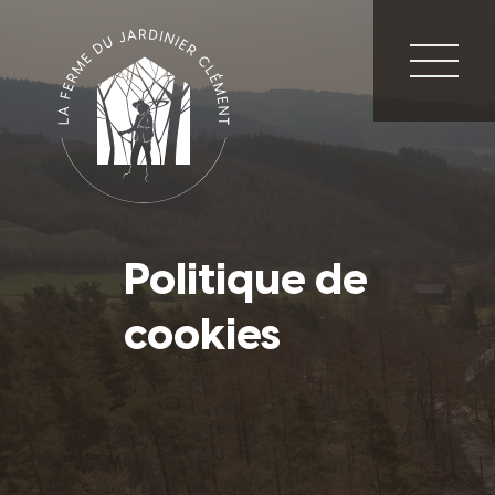
Retourner
à
la
Politique de
page
d'accueil
cookies